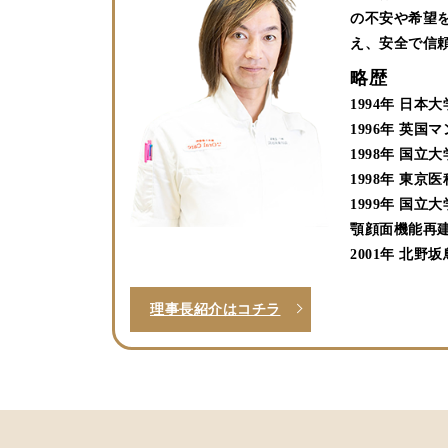
の不安や希望
え、安全で信
略歴
1994年 日
1996年 英
1998年 国
1998年 東
1999年 国
顎顔面機能再建
2001年 北野
理事長紹介はコチラ