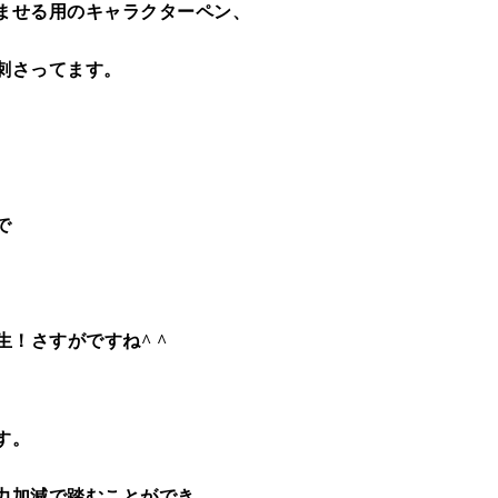
ませる用のキャラクターペン、
刺さってます。
で
！さすがですね^ ^
す。
力加減で踏むことができ、