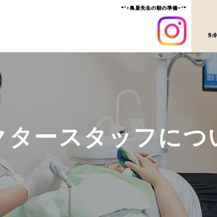
*°+鳥居先生の朝の準備+°*
9:
クタースタッフにつ