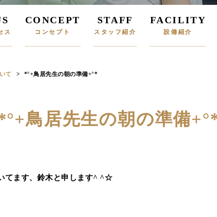
US
CONCEPT
STAFF
FACILITY
セス
コンセプト
スタッフ紹介
設備紹介
いて
*°+鳥居先生の朝の準備+°*
*°+鳥居先生の朝の準備+°
てます、鈴木と申します^ ^☆