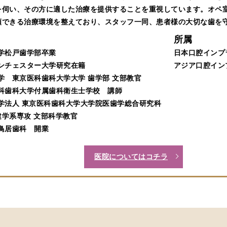
を伺い、その方に適した治療を提供することを重視しています。オペ室
頼できる治療環境を整えており、スタッフ一同、患者様の大切な歯を
所属
本大学松戸歯学部卒業
日本口腔インプ
国マンチェスター大学研究在籍
アジア口腔イン
立大学 東京医科歯科大学大学 歯学部 文部教官
京医科歯科大学付属歯科衛生士学校 講師
立大学法人 東京医科歯科大学大学院医歯学総合研究科
学系専攻 文部科学教官
坂鳥居歯科 開業
医院についてはコチラ