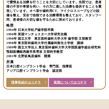
で愛情ある治療を行うことを大切にしています。当院では、患者
様の不安や希望を伺い、その方に適した治療を提供することを重
視しています。オペ室や歯科用CT、マイクロスコープなどの設
備を整え、安全で信頼できる治療環境を整えており、スタッフ一
同、患者様の大切な歯を守るために努めております。
略歴
1994年 日本大学松戸歯学部卒業
1996年 英国マンチェスター大学研究在籍
1998年 国立大学 東京医科歯科大学大学 歯学部 文部教官
1998年 東京医科歯科大学付属歯科衛生士学校 講師
1999年 国立大学法人 東京医科歯科大学大学院医歯学総合研究科
顎顔面機能再建学系専攻 文部科学教官
2001年 北野坂鳥居歯科 開業
所属
日本口腔インプラント学会 専門医、指導医
アジア口腔インプラント学会 認定医
理事長紹介はコチラ
医院についてはコチラ