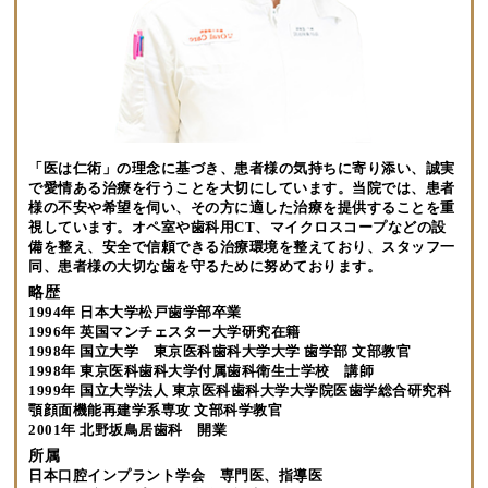
「医は仁術」の理念に基づき、患者様の気持ちに寄り添い、誠実
で愛情ある治療を行うことを大切にしています。当院では、患者
様の不安や希望を伺い、その方に適した治療を提供することを重
視しています。オペ室や歯科用CT、マイクロスコープなどの設
備を整え、安全で信頼できる治療環境を整えており、スタッフ一
同、患者様の大切な歯を守るために努めております。
略歴
1994年 日本大学松戸歯学部卒業
1996年 英国マンチェスター大学研究在籍
1998年 国立大学 東京医科歯科大学大学 歯学部 文部教官
1998年 東京医科歯科大学付属歯科衛生士学校 講師
1999年 国立大学法人 東京医科歯科大学大学院医歯学総合研究科
顎顔面機能再建学系専攻 文部科学教官
2001年 北野坂鳥居歯科 開業
所属
日本口腔インプラント学会 専門医、指導医