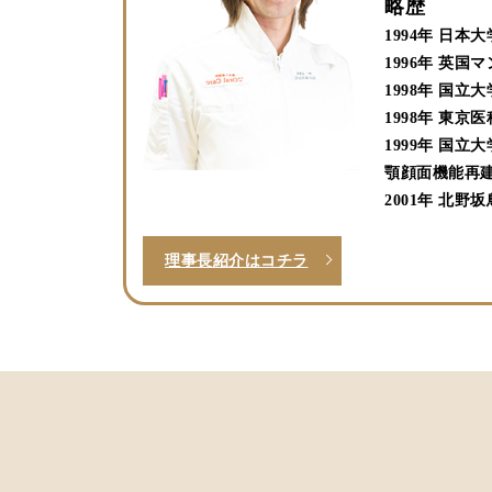
略歴
1994年 日
1996年 英
1998年 国
1998年 東
1999年 国
顎顔面機能再建
2001年 北野
理事長紹介はコチラ