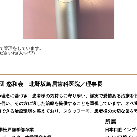
て管理をしています。
いね(人•ᴗ•♡)
 悠和会 北野坂鳥居歯科医院／理事長
の理念に基づき、患者様の気持ちに寄り添い、誠実で愛情ある治療を
を伺い、その方に適した治療を提供することを重視しています。オペ室
頼できる治療環境を整えており、スタッフ一同、患者様の大切な歯を
所属
本大学松戸歯学部卒業
日本口腔インプ