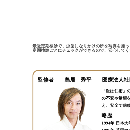
最近定期検診で、虫歯になりかけの所を写真を撮っ
定期検診ごとにチェックができるので、安心してくださ
監修者 鳥居 秀平 医療法人社団
「医は仁術」
の不安や希望
え、安全で信
略歴
1994年 日