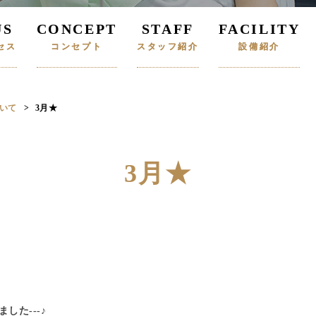
US
CONCEPT
STAFF
FACILITY
セス
コンセプト
スタッフ紹介
設備紹介
いて
3月★
3月★
た---♪